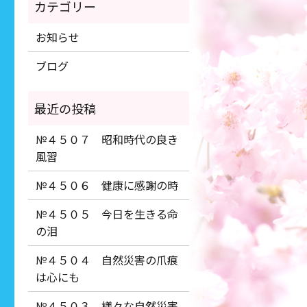
お知らせ
ブログ
№４５０７ 昭和時代の良き
風習
№４５０６ 健康に感謝の時
№４５０５ 今日を生きる命
の泪
№４５０４ 自然災害の爪痕
は心にも
№４５０３ 様々な自然災害