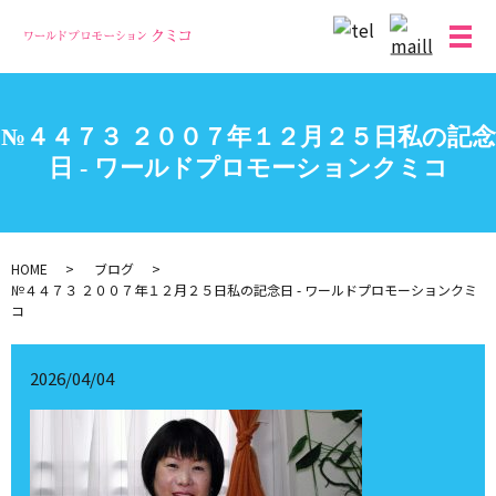
メ
№４４７３ ２００７年１２月２５日私の記念
日 - ワールドプロモーションクミコ
HOME
ブログ
№４４７３ ２００７年１２月２５日私の記念日 - ワールドプロモーションクミ
コ
2026/04/04