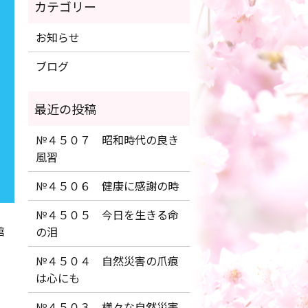
お知らせ
ブログ
№４５０７ 昭和時代の良き
風習
№４５０６ 健康に感謝の時
№４５０５ 今日を生きる命
館
の泪
№４５０４ 自然災害の爪痕
は心にも
№４５０３ 様々な自然災害